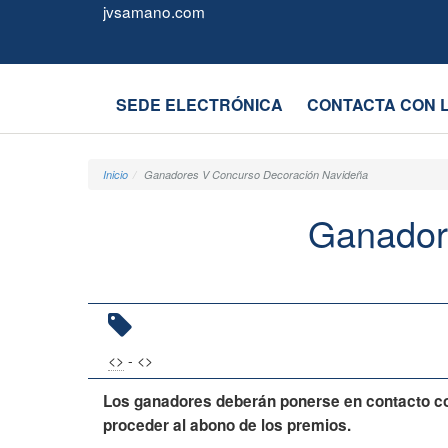
Juntas
Formulario
jvsamano.com
Vecinales
de
SEDE ELECTRÓNICA
CONTACTA CON 
Castro-
Urdiales
Inicio
Ganadores V Concurso Decoración Navideña
Ganador
<
>
- <
>
Los ganadores deberán ponerse en contacto co
proceder al abono de los premios.