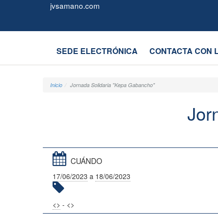
Juntas
Formulario
jvsamano.com
Vecinales
de
SEDE ELECTRÓNICA
CONTACTA CON 
Castro-
Urdiales
Inicio
Jornada Solidaria "Kepa Gabancho"
Jor
CUÁNDO
17/06/2023
a
18/06/2023
<
>
- <
>