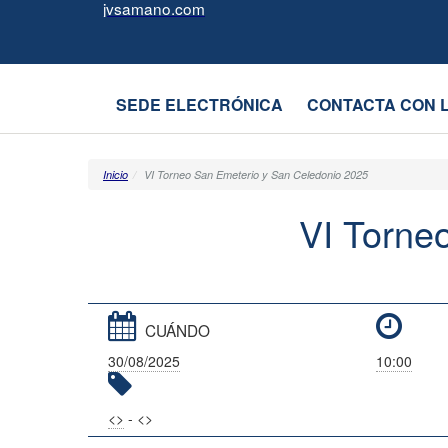
Juntas
jvsamano.com
Formulario
Vecinales
de
SEDE ELECTRÓNICA
CONTACTA CON 
Castro-
Urdiales
Inicio
VI Torneo San Emeterio y San Celedonio 2025
VI Torne
CUÁNDO
30/08/2025
10:00
<
>
- <
>