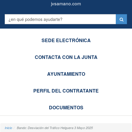
Juntas
Formulario
jvsamano.com
Vecinales
Label
de
Castro-
SEDE ELECTRÓNICA
Urdiales
CONTACTA CON LA JUNTA
AYUNTAMIENTO
PERFIL DEL CONTRATANTE
DOCUMENTOS
Inicio
Bando: Desviación del Tráfico Helguera 3 Mayo 2025