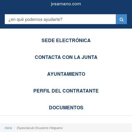
Juntas
Formulario
jvsamano.com
Vecinales
Label
de
Castro-
SEDE ELECTRÓNICA
Urdiales
CONTACTA CON LA JUNTA
AYUNTAMIENTO
PERFIL DEL CONTRATANTE
DOCUMENTOS
Inicio
Espectáculo Ecuestre-Helguera