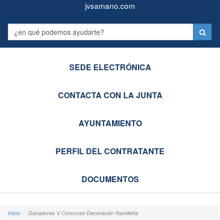
Juntas
Formulario
jvsamano.com
Vecinales
Label
de
Castro-
SEDE ELECTRÓNICA
Urdiales
CONTACTA CON LA JUNTA
AYUNTAMIENTO
PERFIL DEL CONTRATANTE
DOCUMENTOS
Inicio
Ganadores V Concurso Decoración Navideña