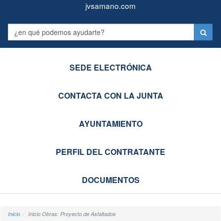
Juntas
Formulario
jvsamano.com
Vecinales
Label
de
Castro-
SEDE ELECTRÓNICA
Urdiales
CONTACTA CON LA JUNTA
AYUNTAMIENTO
PERFIL DEL CONTRATANTE
DOCUMENTOS
Inicio
Inicio Obras: Proyecto de Asfaltados