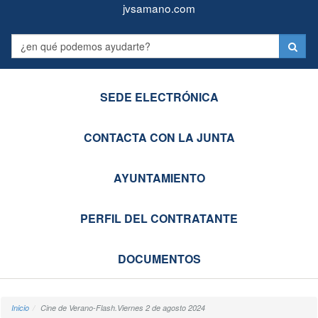
Juntas
Formulario
jvsamano.com
Vecinales
Label
de
Castro-
SEDE ELECTRÓNICA
Urdiales
CONTACTA CON LA JUNTA
AYUNTAMIENTO
PERFIL DEL CONTRATANTE
DOCUMENTOS
Inicio
Cine de Verano-Flash.Viernes 2 de agosto 2024