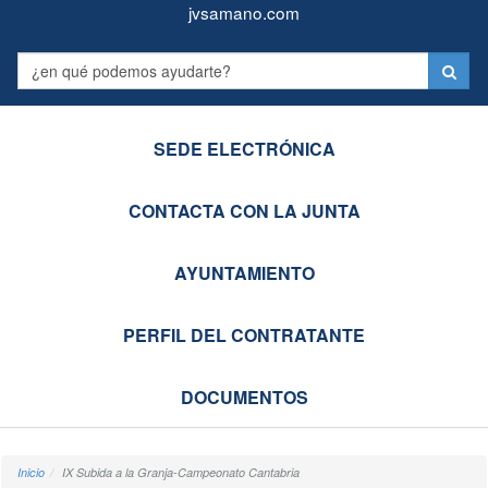
Juntas
Formulario
jvsamano.com
Vecinales
Label
de
Castro-
SEDE ELECTRÓNICA
Urdiales
CONTACTA CON LA JUNTA
AYUNTAMIENTO
PERFIL DEL CONTRATANTE
DOCUMENTOS
Inicio
IX Subida a la Granja-Campeonato Cantabria